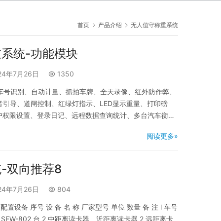
首页
产品介绍
无人值守称重系统
系统-功能模块
24年7月26日
1350
车号识别、自动计量、抓拍车牌、全天录像、红外防作弊、
音引导、道闸控制、红绿灯指示、LED显示重量、打印磅
用户权限设置、登录日记、远程数据查询统计、多台汽车衡联
-功能模块车号自动采集模块采用近、中、远距离阅读器自动
阅读更多»
的子模块，车辆驾驶人员刷卡后，系统自动调用车辆的车
-双向推荐8
24年7月26日
804
设备 序号 设 备 名 称 厂家型号 单位 数量 备 注 l 车号
SFW-802 台 2 中距离读卡器、近距离读卡器 2 远距离卡