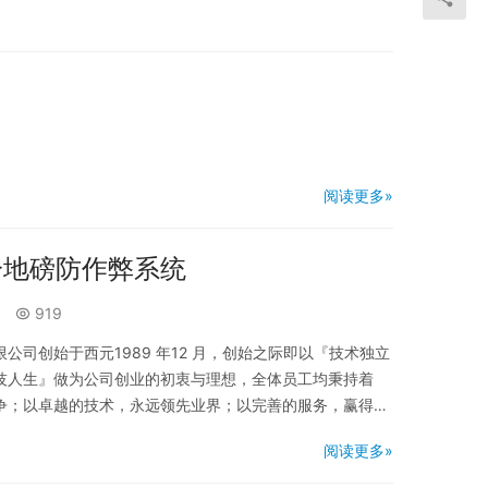
阅读更多»
冷地磅防作弊系统
919
公司创始于西元1989 年12 月，创始之际即以『技术独立
技人生』做为公司创业的初衷与理想，全体员工均秉持着
争；以卓越的技术，永远领先业界；以完善的服务，赢得客
发展公司的核心技术，以『成为全球顶尖之压缩机关联产业
阅读更多»
方针。 在经历20年的经营瑞智精密获得具有相当经济规