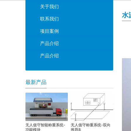
关于我们
水
联系我们
项目案例
产品介绍
产品介绍
最新产品
无人值守智能称重系统-
无人值守称重系统-双向
功能模块
推荐8