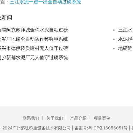
一篇：
三江水泥一进一出全自动过磅系统
关新闻
新疆阿克苏拜城金晖水泥自动过磅
三江水
水泥厂地磅全自动防作弊称重系统
水泥搅
绍兴市德伊轻质建材无人值守过磅
地磅近
桐乡新都水泥厂无人值守过磅系统
联系我们
关于我们
产品介绍
项目案例
5-2024
广州盛珐称重设备技术有限公司
| 备案号:
粤ICP备16056051号
|