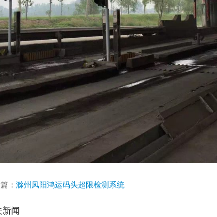
一篇：
滁州凤阳鸿运码头超限检测系统
关新闻