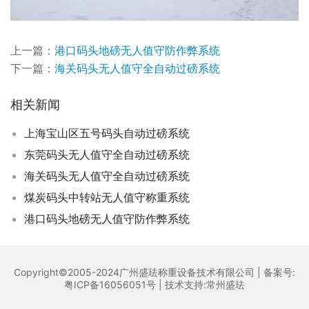
上一篇：
港口码头地磅无人值守防作弊系统
下一篇：
海关码头无人值守全自动过磅系统
相关新闻
上海宝山区五号码头自动过磅系统
东莞码头无人值守全自动过磅系统
海关码头无人值守全自动过磅系统
煤炭码头中转站无人值守称重系统
港口码头地磅无人值守防作弊系统
Copyright©2005-2024
广州盛珐称重设备技术有限公司
| 备案号:
粤ICP备16056051号
| 技术支持:
常州盛珐