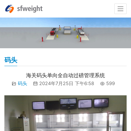
码头
海关码头单向全自动过磅管理系统
码头
2024年7月25日 下午6:58
599