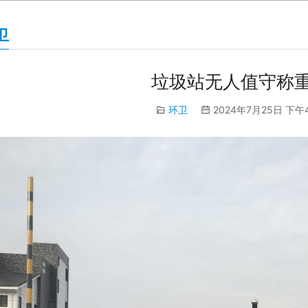
卫
垃圾站无人值守称
环卫
2024年7月25日 下午4