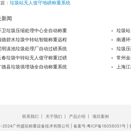
一篇：
垃圾站无人值守地磅称重系统
关新闻
环卫垃圾压缩处理中心全自动称重
垃圾站
顺德碧水垃圾中转站智能称重远程
南通环
昆明滇池垃圾处理厂自动过磅系统
垃圾压
长春垃圾中转站无人值守称重过磅
常州金
广德县垃圾填埋场全自动称重系统
上海江
联系我们
关于我们
产品介绍
项目案例
5-2024
广州盛珐称重设备技术有限公司
| 备案号:
粤ICP备16056051号
|