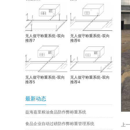
无人值守称重系统-双向
无人值守称重系统-双向
推荐7
推荐6
无人值守称重系统-双向
无人值守称重系统-双向
推荐5
推荐4
最新动态
益海嘉里粮油食品防作弊称重系统
食品企业自动过磅防作弊称重管理系统
上