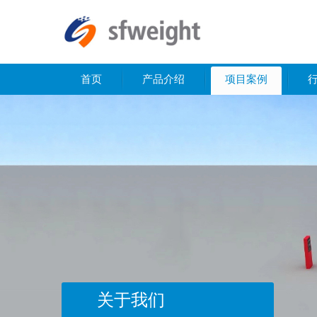
首页
产品介绍
项目案例
关于我们