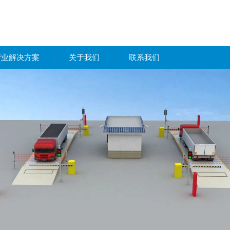
行业解决方案
关于我们
联系我们